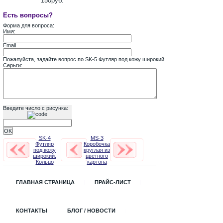
150руб.
Есть вопросы?
Форма для вопроса:
Имя:
Email
Пожалуйста, задайте вопрос по SK-5 Футляр под кожу широкий.
Серьги:
Введите число с рисунка:
SK-4
MS-3
Футляр
Коробочка
под кожу
круглая из
широкий.
цветного
Кольцо
картона
ГЛАВНАЯ СТРАНИЦА
ПРАЙС-ЛИСТ
КОНТАКТЫ
БЛОГ / НОВОСТИ