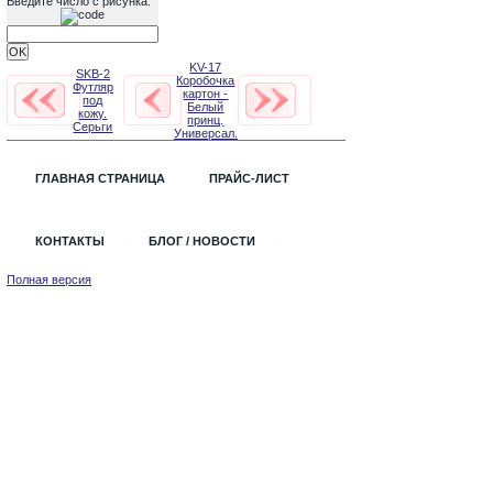
Введите число с рисунка:
KV-17
SKB-2
Коробочка
Футляр
картон -
под
Белый
кожу.
принц.
Серьги
Универсал.
ГЛАВНАЯ СТРАНИЦА
ПРАЙС-ЛИСТ
КОНТАКТЫ
БЛОГ / НОВОСТИ
Полная версия