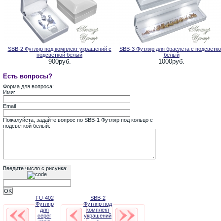
SBB-2 Футляр под комплект украшений с
SBB-3 Футляр для браслета с подсветко
подсветкой белый
белый
900руб.
1000руб.
Есть вопросы?
Форма для вопроса:
Имя:
Email
Пожалуйста, задайте вопрос по SBB-1 Футляр под кольцо с
подсветкой белый:
Введите число с рисунка:
FU-402
SBB-2
Футляр
Футляр под
для
комплект
серёг
украшений