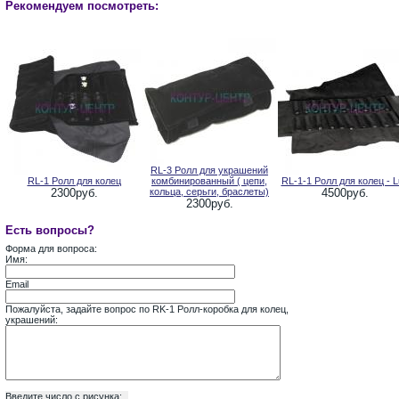
Рекомендуем посмотреть:
RL-3 Ролл для украшений
RL-1 Ролл для колец
комбинированный ( цепи,
RL-1-1 Ролл для колец - L
2300руб.
кольца, серьги, браслеты)
4500руб.
2300руб.
Есть вопросы?
Форма для вопроса:
Имя:
Email
Пожалуйста, задайте вопрос по RK-1 Ролл-коробка для колец,
украшений:
Введите число с рисунка: