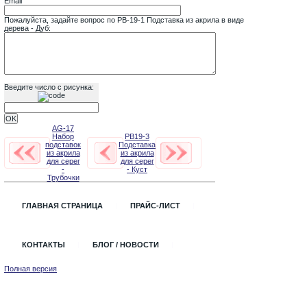
Email
Пожалуйста, задайте вопрос по PB-19-1 Подставка из акрила в виде
дерева - Дуб:
Введите число с рисунка:
AG-17
Набор
PB19-3
подставок
Подставка
из акрила
из акрила
для серег
для серег
-
- Куст
Трубочки
ГЛАВНАЯ СТРАНИЦА
ПРАЙС-ЛИСТ
КОНТАКТЫ
БЛОГ / НОВОСТИ
Полная версия