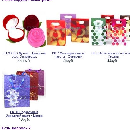
FU-30LNS Футляр - Большая
PK-7 Фольгированные
PK-8 Фольгированный пак
роза. Универсал.
пакеты - Сердечки
- Кружки
225руб.
25руб.
30руб.
PK-11 Подарочный
бумажный пакет - Цветы
40руб.
Есть вопросы?