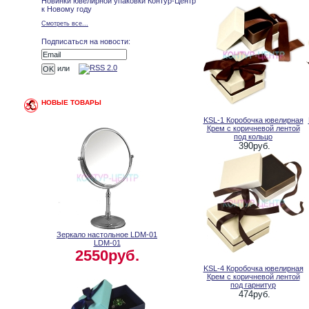
Новинки ювелирной упаковки Контур-Центр
к Новому году
Смотреть все...
Подписаться на новости:
или
НОВЫЕ ТОВАРЫ
KSL-1 Коробочка ювелирная
Крем с коричневой лентой
под кольцо
390руб.
Зеркало настольное LDM-01
LDM-01
2550руб.
KSL-4 Коробочка ювелирная
Крем с коричневой лентой
под гарнитур
474руб.