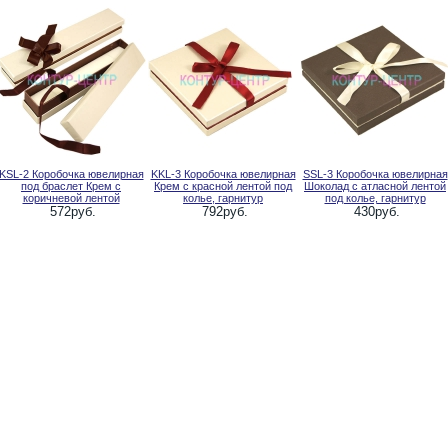
KSL-2 Коробочка ювелирная
KKL-3 Коробочка ювелирная
SSL-3 Коробочка ювелирная
под браслет Крем с
Крем с красной лентой под
Шоколад с атласной лентой
коричневой лентой
колье, гарнитур
под колье, гарнитур
572руб.
792руб.
430руб.