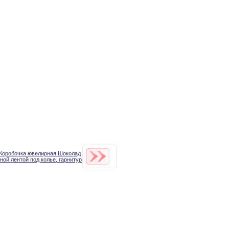
Коробочка ювелирная Шоколад
ной лентой под колье, гарнитур