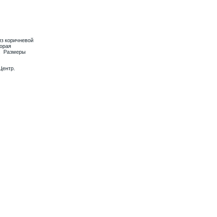
из коричневой
торая
й. Размеры
Центр.