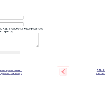
по KSL-3 Коробочка ювелирная Крем
е, гарнитур:
 ювелирная Крем с
SSL-3 
од колье, гарнитур
с атлас