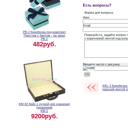
Есть вопросы?
Форма для вопроса:
Имя:
Email
PB-2 Коробочка под комплект
Пожалуйста, задайте вопрос 
Престиж с бантом - на заказ
с коричневой лентой под коль
PB-2
482руб.
Введите число с рисунка:
KKL-3 Коробочка
красной лентой п
KM-02 Кейс с ручкой для хранения
украшений
KM-2
9200руб.