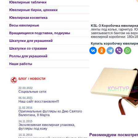
Ювелирные таблички
Ювелирные бирки, ценники
Ювелирная косметика
Весы ювелирные
KSL-3 Коробочка ювелирна
ленты под колье, гарнитур. 
Вращающиеся подставки, подиумы
завязывается бантом на верх
ювелирной коробочки: 180х1
Шкатулки для украшений
Купить коробочку ювелирн
Шкатулки со стразами
Роллы для украшений
Наши работы
БЛОГ / НОВОСТИ
22.03.2022
Социальные сети
06.04.2021
Наш сайт восстановлен!!!
11.02.2016
Оригинальные футляры ко Дню Святого
Валентина, 8 Марта
24.11.2015
Эксклюзивная ювелирная упаковка,
футляры под кожу
Рекомендуем посмотрет
14.11.2014