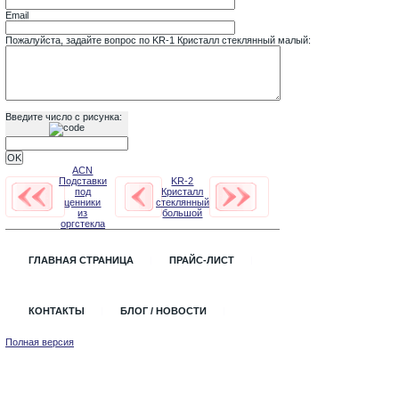
Email
Пожалуйста, задайте вопрос по KR-1 Кристалл стеклянный малый:
Введите число с рисунка:
ACN
Подставки
KR-2
под
Кристалл
ценники
стеклянный
из
большой
оргстекла
ГЛАВНАЯ СТРАНИЦА
ПРАЙС-ЛИСТ
КОНТАКТЫ
БЛОГ / НОВОСТИ
Полная версия