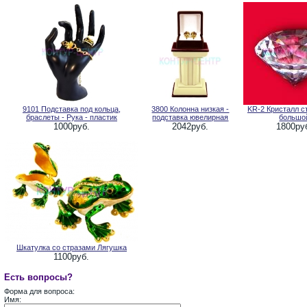
9101 Подставка под кольца,
3800 Колонна низкая -
KR-2 Кристалл с
браслеты - Рука - пластик
подставка ювелирная
большо
1000руб.
2042руб.
1800ру
Шкатулка со стразами Лягушка
1100руб.
Есть вопросы?
Форма для вопроса:
Имя: