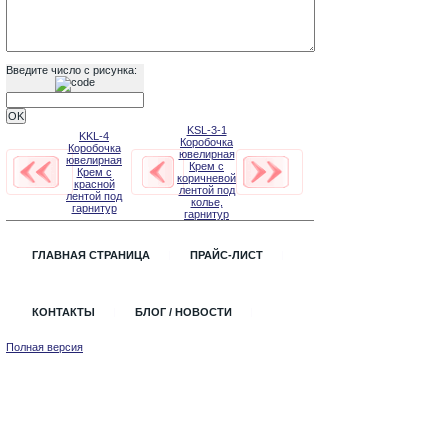
Введите число с рисунка:
KSL-3-1
KKL-4
Коробочка
Коробочка
ювелирная
ювелирная
Крем с
Крем с
коричневой
красной
лентой под
лентой под
колье,
гарнитур
гарнитур
ГЛАВНАЯ СТРАНИЦА
ПРАЙС-ЛИСТ
КОНТАКТЫ
БЛОГ / НОВОСТИ
Полная версия