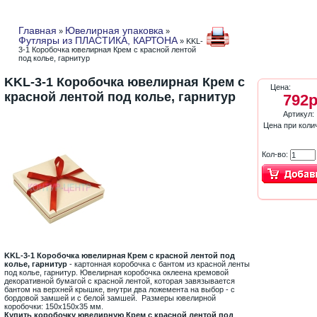
Главная
Ювелирная упаковка
»
»
Футляры из ПЛАСТИКА, КАРТОНА
» KKL-
3-1 Коробочка ювелирная Крем с красной лентой
под колье, гарнитур
KKL-3-1 Коробочка ювелирная Крем с
Цена:
красной лентой под колье, гарнитур
792р
Артикул:
Цена при коли
Кол-во:
KKL-3-1 Коробочка ювелирная Крем с красной лентой под
колье, гарнитур
- картонная коробочка с бантом из красной ленты
под колье, гарнитур. Ювелирная коробочка оклеена кремовой
декоративной бумагой с красной лентой, которая завязывается
бантом на верхней крышке, внутри два ложемента на выбор - с
бордовой замшей и с белой замшей. Размеры ювелирной
коробочки: 150х150х35 мм.
Купить коробочку ювелирную Крем с красной лентой под