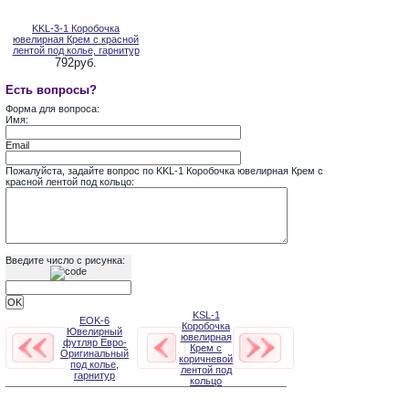
KKL-3-1 Коробочка
ювелирная Крем с красной
лентой под колье, гарнитур
792руб.
Есть вопросы?
Форма для вопроса:
Имя:
Email
Пожалуйста, задайте вопрос по KKL-1 Коробочка ювелирная Крем с
красной лентой под кольцо:
Введите число с рисунка:
KSL-1
EOK-6
Коробочка
Ювелирный
ювелирная
футляр Евро-
Крем с
Оригинальный
коричневой
под колье,
лентой под
гарнитур
кольцо