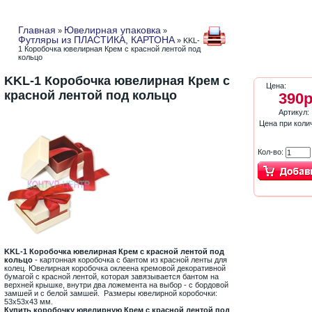
Главная
Ювелирная упаковка
»
»
Футляры из ПЛАСТИКА, КАРТОНА
» KKL-
1 Коробочка ювелирная Крем с красной лентой под
кольцо
KKL-1 Коробочка ювелирная Крем с
Цена:
красной лентой под кольцо
390р
Артикул:
Цена при коли
Кол-во:
KKL-1 Коробочка ювелирная Крем с красной лентой под
кольцо
- картонная коробочка с бантом из красной ленты для
колец. Ювелирная коробочка оклеена кремовой декоративной
бумагой с красной лентой, которая завязывается бантом на
верхней крышке, внутри два ложемента на выбор - с бордовой
замшей и с белой замшей. Размеры ювелирной коробочки:
53х53х43 мм.
Купить коробочку ювелирную Крем с красной лентой под