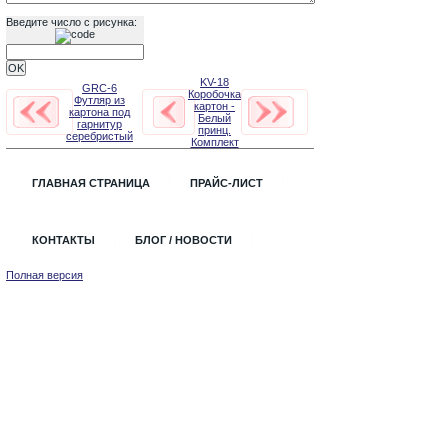
Введите число с рисунка:
KV-18
GRC-6
Коробочка
Футляр из
картон -
картона под
Белый
гарнитур
принц.
серебристый
Комплект
ГЛАВНАЯ СТРАНИЦА
ПРАЙС-ЛИСТ
КОНТАКТЫ
БЛОГ / НОВОСТИ
Полная версия