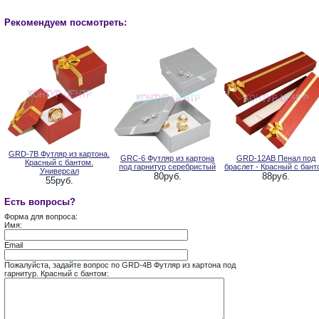
Рекомендуем посмотреть:
GRD-7B Футляр из картона.
GRC-6 Футляр из картона
GRD-12AB Пенал под
Красный с бантом.
под гарнитур серебристый
браслет - Красный с бант
Универсал
80руб.
88руб.
55руб.
Есть вопросы?
Форма для вопроса:
Имя:
Email
Пожалуйста, задайте вопрос по GRD-4B Футляр из картона под
гарнитур. Красный с бантом: