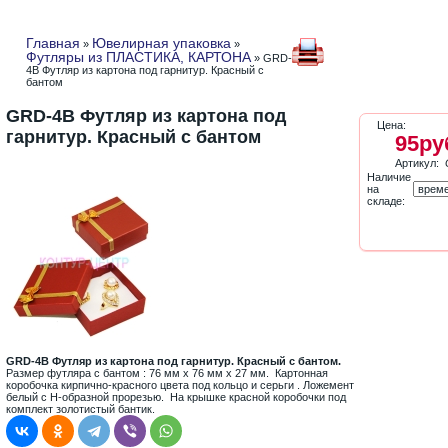
Главная
Ювелирная упаковка
»
»
Футляры из ПЛАСТИКА, КАРТОНА
» GRD-
4B Футляр из картона под гарнитур. Красный с
бантом
GRD-4B Футляр из картона под
Цена:
гарнитур. Красный с бантом
95ру
Артикул:
Наличие
на
складе:
GRD-4B Футляр из картона под гарнитур. Красный с бантом.
Размер футляра с бантом : 76 мм х 76 мм х 27 мм. Картонная
коробочка кирпично-красного цвета под кольцо и серьги . Ложемент
белый с H-образной прорезью. На крышке красной коробочки под
комплект золотистый бантик.