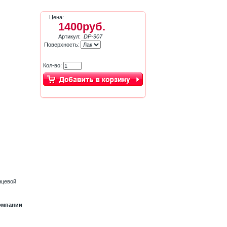
Цена:
1400руб.
Артикул:
DP-907
Поверхность:
Кол-во:
нцевой
компании