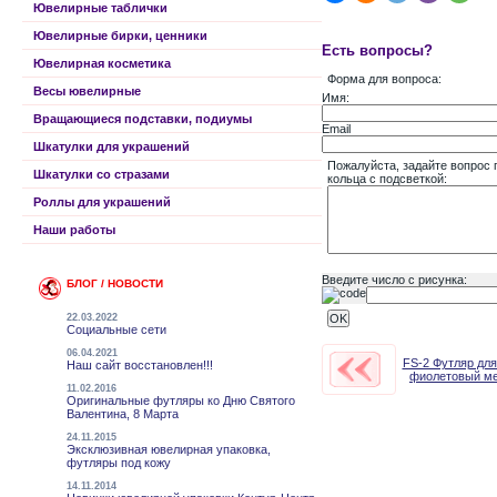
Ювелирные таблички
Ювелирные бирки, ценники
Есть вопросы?
Ювелирная косметика
Форма для вопроса:
Весы ювелирные
Имя:
Вращающиеся подставки, подиумы
Email
Шкатулки для украшений
Пожалуйста, задайте вопрос
Шкатулки со стразами
кольца с подсветкой:
Роллы для украшений
Наши работы
Введите число с рисунка:
БЛОГ / НОВОСТИ
22.03.2022
Социальные сети
06.04.2021
FS-2 Футляр для 
Наш сайт восстановлен!!!
фиолетовый ме
11.02.2016
Оригинальные футляры ко Дню Святого
Валентина, 8 Марта
24.11.2015
Эксклюзивная ювелирная упаковка,
футляры под кожу
14.11.2014