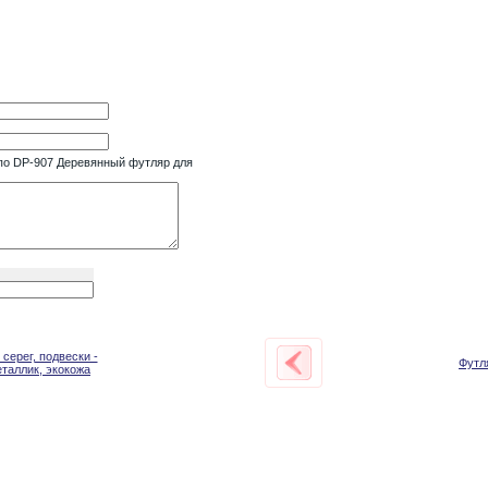
 по DP-907 Деревянный футляр для
серег, подвески -
Футл
таллик, экокожа