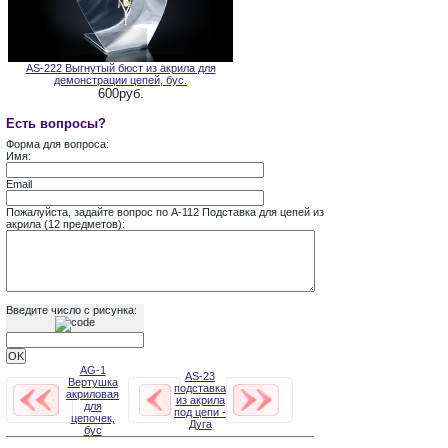
AS-222 Выгнутый бюст из акрила для
демонстрации цепей, бус.
600руб.
Есть вопросы?
Форма для вопроса:
Имя:
Email
Пожалуйста, задайте вопрос по A-112 Подставка для цепей из
акрила (12 предметов):
Введите число с рисунка:
AG-1
AS-23
Вертушка
подставка
акриловая
из акрила
для
под цепи -
цепочек,
Дуга
бус