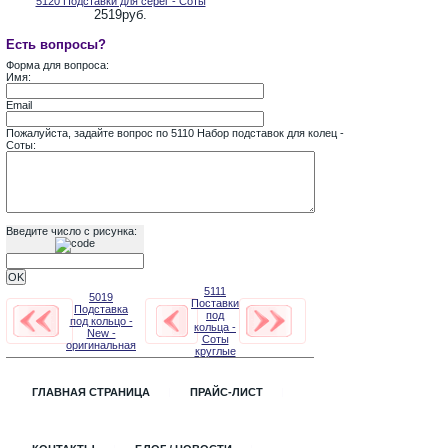
5120 Подставки для серег - Соты
2519руб.
Есть вопросы?
Форма для вопроса:
Имя:
Email
Пожалуйста, задайте вопрос по 5110 Набор подставок для колец -
Соты:
Введите число с рисунка:
5111
5019
Поставки
Подставка
под
под кольцо -
кольца -
New -
Соты
оригинальная
круглые
ГЛАВНАЯ СТРАНИЦА
ПРАЙС-ЛИСТ