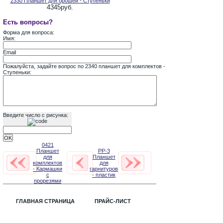
2330 Планшет для брошей - Ступеньки
4345руб.
Есть вопросы?
Форма для вопроса:
Имя:
Email
Пожалуйста, задайте вопрос по 2340 планшет для комплектов -
Ступеньки:
Введите число с рисунка:
0421
Планшет
PP-3
для
Планшет
комплектов
для
- Кармашки
гарнитуров
с
- пластик
прорезями
ГЛАВНАЯ СТРАНИЦА
ПРАЙС-ЛИСТ