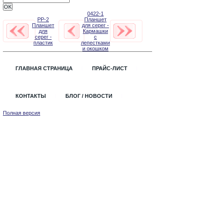
0422-1
PP-2
Планшет
Планшет
для серег -
для
Кармашки
серег -
с
пластик
лепестками
и окошком
ГЛАВНАЯ СТРАНИЦА
ПРАЙС-ЛИСТ
КОНТАКТЫ
БЛОГ / НОВОСТИ
Полная версия