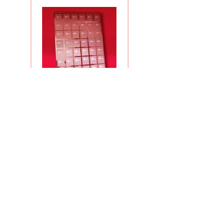
Высота 240 мм. Ширина 190мм.
Глубина 70мм.
Наличие
на
складе:
450руб.
AG-13 НАБОР ПОДСТАВОК ИЗ
АКРИЛА ПОД КОЛЬЕ, СЕРЬГИ
AG-13