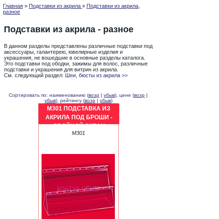
Главная
»
Подставки из акрила
»
Подставки из акрила,
разное
Подставки из акрила - разное
В данном разделы представлены различные подставки под
аксессуары, галантерею, ювелирные изделия и
украшения, не вошедшие в основные разделы каталога.
Это подставки под ободки, зажимы для волос, различные
подставки и украшения для витрин из акрила.
См. следующий раздел:
Шеи, бюсты из акрила >>
Сортировать по: наименованию (
возр
|
убыв
), цене (
возр
|
убыв
), рейтингу (
возр
|
убыв
)
M301 ПОДСТАВКА ИЗ
АКРИЛА ПОД БРОШИ -
ДВОЙНОЙ ЭКРАН
M301