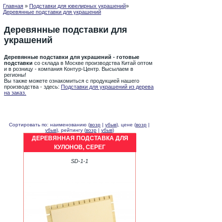
Главная
»
Подставки для ювелирных украшений
»
Деревянные подставки для украшений
Деревянные подставки для
украшений
Деревянные подставки для украшений - готовые
подставки
со склада в Москве производства Китай оптом
и в розницу - компания Контур-Центр. Высылаем в
регионы!
Вы также можете ознакомиться с продукцией нашего
производства - здесь:
Подставки для украшений из дерева
на заказ.
Сортировать по: наименованию (
возр
|
убыв
), цене (
возр
|
убыв
), рейтингу (
возр
|
убыв
)
ДЕРЕВЯННАЯ ПОДСТАВКА ДЛЯ
КУЛОНОВ, СЕРЕГ
SD-1-1